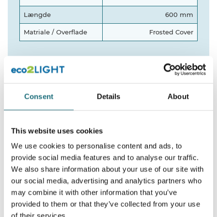
Længde
600 mm
Matriale / Overflade
Frosted Cover
Produktbeskrivelse
Consent
Details
About
Effektive high og ultra performance LED
rør med roterbare endcaps så lyset kan
rettes mod et ønsket område
This website uses cookies
Designet til >20 års drift, i 8 timer dagligt
We use cookies to personalise content and ads, to
provide social media features and to analyse our traffic.
We also share information about your use of our site with
Input: AC220-240V 50/60Hz
our social media, advertising and analytics partners who
Materiale: PC + Aluminium
may combine it with other information that you’ve
Installation: Retrofit
provided to them or that they’ve collected from your use
IP20 rated
of their services.