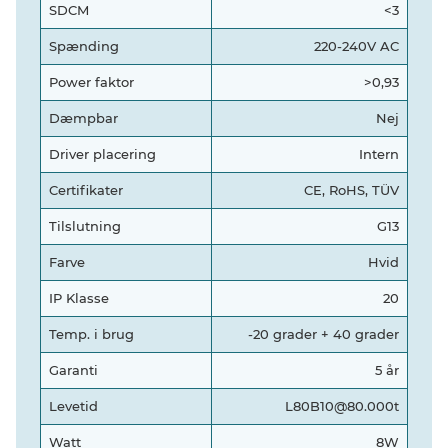
SDCM
<3
Spænding
220-240V AC
Power faktor
>0,93
Dæmpbar
Nej
Driver placering
Intern
Certifikater
CE, RoHS, TÜV
Tilslutning
G13
Farve
Hvid
IP Klasse
20
Temp. i brug
-20 grader + 40 grader
Garanti
5 år
Levetid
L80B10@80.000t
Watt
8W