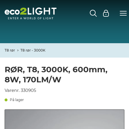
MENU
FORSIDE
NYHEDER
T8 rør
T8 rør - 3000K
Open
CASES
RØR, T8, 3000K, 600mm,
8W, 170LM/W
Open
DECO
Varenr. 330905
Open
PROFIL
På lager
KONTAKT