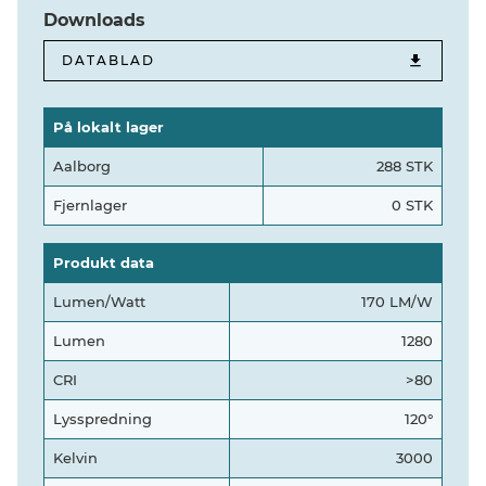
Downloads
DATABLAD
På lokalt lager
Aalborg
288 STK
Fjernlager
0 STK
Produkt data
Lumen/Watt
170 LM/W
Lumen
1280
CRI
>80
Lysspredning
120°
Kelvin
3000