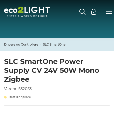
MENU
FORSIDE
NYHEDER
Drivere og Controllere
SLC SmartOne
Open
CASES
SLC SmartOne Power
Supply CV 24V 50W Mono
Open
DECO
Zigbee
Open
PROFIL
Varenr. S32053
Bestillingsvare
KONTAKT