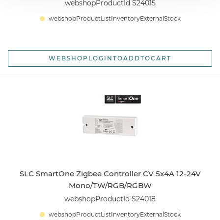
webshopProductId S24015
webshopProductListInventoryExternalStock
WEBSHOPLOGINTOADDTOCART
SLC SmartOne Zigbee Controller CV 5x4A 12-24V
Mono/TW/RGB/RGBW
webshopProductId S24018
webshopProductListInventoryExternalStock