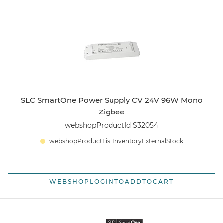
SLC SmartOne Power Supply CV 24V 96W Mono
Zigbee
webshopProductId S32054
webshopProductListInventoryExternalStock
WEBSHOPLOGINTOADDTOCART