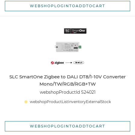
WEBSHOPLOGINTOADDTOCART
SLC SmartOne Zigbee to DALI DT8/1-10V Converter
Mono/TW/RGB/RGB+TW
webshopProductId S24021
webshopProductListInventoryExternalStock
WEBSHOPLOGINTOADDTOCART