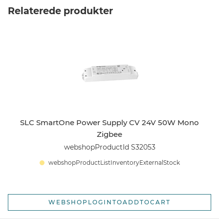
Relaterede produkter
SLC SmartOne Power Supply CV 24V 50W Mono
Zigbee
webshopProductId S32053
webshopProductListInventoryExternalStock
WEBSHOPLOGINTOADDTOCART