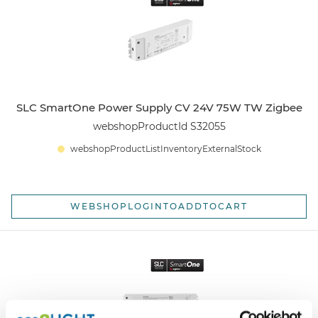
SLC SmartOne Power Supply CV 24V 75W TW Zigbee
webshopProductId S32055
webshopProductListInventoryExternalStock
WEBSHOPLOGINTOADDTOCART