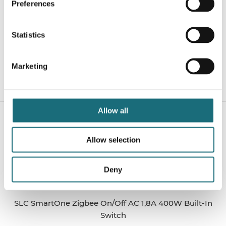
Preferences
SLC SmartOne AC Dimmer Mini 200W Zigbee LN
webshopProductId S24013
Statistics
webshopProductListInventoryExternalStock
Marketing
WEBSHOPLOGINTOADDTOCART
Allow all
Allow selection
Deny
SLC SmartOne Zigbee On/Off AC 1,8A 400W Built-In
Switch