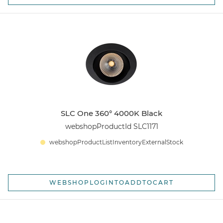
SLC One 360° 4000K Black
webshopProductId SLC1171
webshopProductListInventoryExternalStock
WEBSHOPLOGINTOADDTOCART