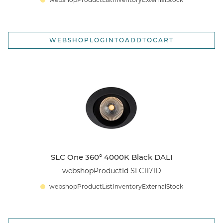
WEBSHOPLOGINTOADDTOCART
SLC One 360° 4000K Black DALI
webshopProductId SLC1171D
webshopProductListInventoryExternalStock