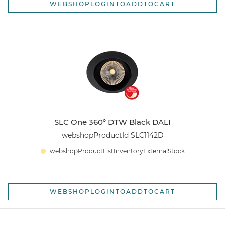
WEBSHOPLOGINTOADDTOCART
SLC One 360° DTW Black DALI
webshopProductId SLC1142D
webshopProductListInventoryExternalStock
WEBSHOPLOGINTOADDTOCART