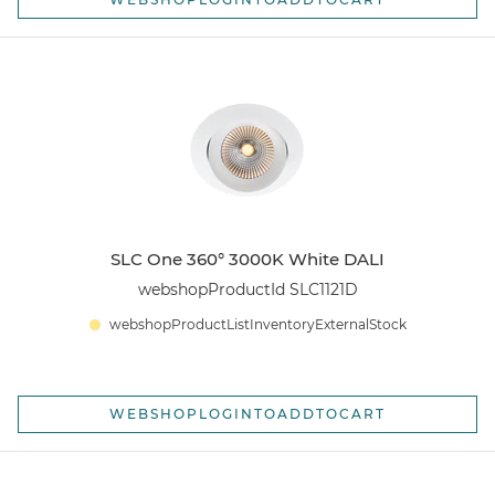
SLC One 360° 3000K White DALI
webshopProductId SLC1121D
webshopProductListInventoryExternalStock
WEBSHOPLOGINTOADDTOCART