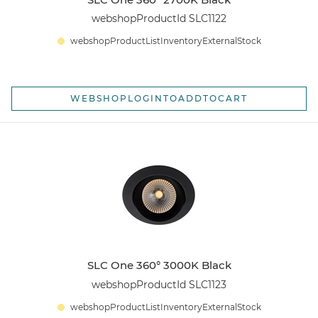
webshopProductId SLC1122
webshopProductListInventoryExternalStock
WEBSHOPLOGINTOADDTOCART
SLC One 360° 3000K Black
webshopProductId SLC1123
webshopProductListInventoryExternalStock