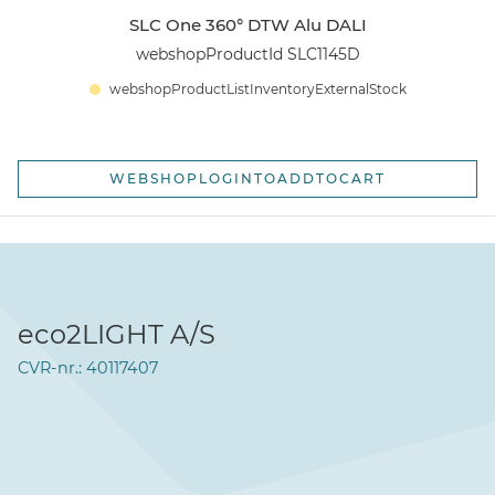
SLC One 360° DTW Alu DALI
webshopProductId SLC1145D
webshopProductListInventoryExternalStock
WEBSHOPLOGINTOADDTOCART
eco2LIGHT A/S
CVR-nr.: 40117407