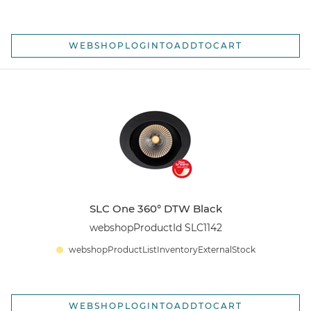
WEBSHOPLOGINTOADDTOCART
SLC One 360° DTW Black
webshopProductId SLC1142
webshopProductListInventoryExternalStock
WEBSHOPLOGINTOADDTOCART