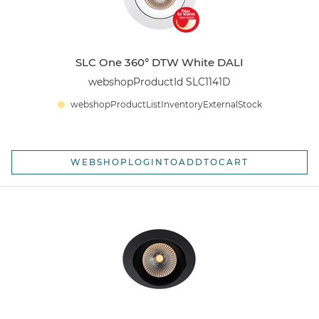
SLC One 360° DTW White DALI
webshopProductId SLC1141D
webshopProductListInventoryExternalStock
WEBSHOPLOGINTOADDTOCART