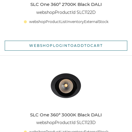
SLC One 360° 2700K Black DALI
webshopProductId SLC1122D
webshopProductListInventoryExternalStock
WEBSHOPLOGINTOADDTOCART
SLC One 360° 3000K Black DALI
webshopProductId SLC1123D
webshopProductListInventoryExternalStock