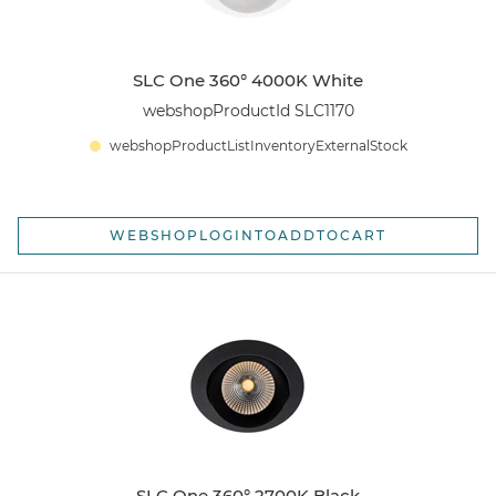
SLC One 360° 4000K White
webshopProductId SLC1170
webshopProductListInventoryExternalStock
WEBSHOPLOGINTOADDTOCART
SLC One 360° 2700K Black