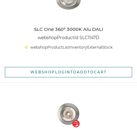
SLC One 360° 3000K Alu DALI
webshopProductId SLC1147D
webshopProductListInventoryExternalStock
WEBSHOPLOGINTOADDTOCART