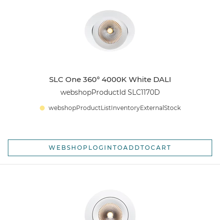
SLC One 360° 4000K White DALI
webshopProductId SLC1170D
webshopProductListInventoryExternalStock
WEBSHOPLOGINTOADDTOCART