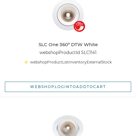
SLC One 360° DTW White
webshopProductId SLC1141
webshopProductListInventoryExternalStock
WEBSHOPLOGINTOADDTOCART