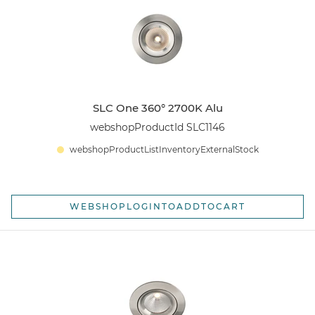
SLC One 360° 2700K Alu
webshopProductId SLC1146
webshopProductListInventoryExternalStock
WEBSHOPLOGINTOADDTOCART