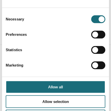
SLC One 360° 4000K Alu
webshopProductId SLC1172
Consent
webshopProductListInventoryExternalStock
Necessary
Selection
Preferences
WEBSHOPLOGINTOADDTOCART
Statistics
Marketing
Allow all
SLC One 360° DTW Alu
webshopProductId SLC1145
Allow selection
webshopProductListInventoryExternalStock