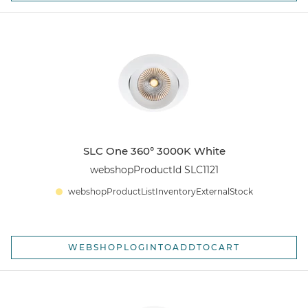
SLC One 360° 3000K White
webshopProductId SLC1121
webshopProductListInventoryExternalStock
WEBSHOPLOGINTOADDTOCART