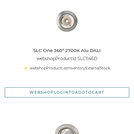
SLC One 360° 2700K Alu DALI
webshopProductId SLC1146D
webshopProductListInventoryExternalStock
WEBSHOPLOGINTOADDTOCART