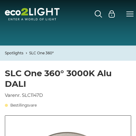
MENU
FORSIDE
NYHEDER
Spotlights
SLC One 360°
Open
CASES
SLC One 360° 3000K Alu
DALI
Open
DECO
Varenr. SLC1147D
Open
PROFIL
Bestillingsvare
KONTAKT