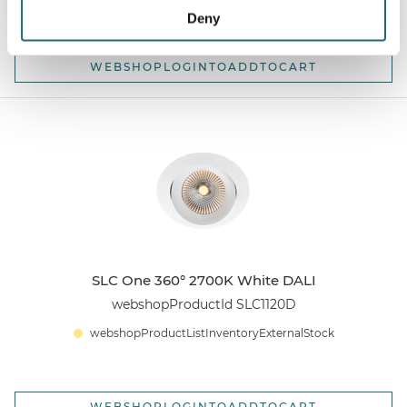
Deny
WEBSHOPLOGINTOADDTOCART
SLC One 360° 2700K White DALI
webshopProductId SLC1120D
webshopProductListInventoryExternalStock
WEBSHOPLOGINTOADDTOCART