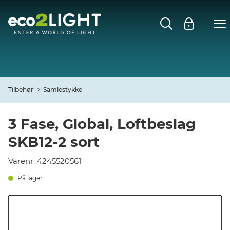
MENU
FORSIDE
NYHEDER
Tilbehør
Samlestykke
Open
CASES
3 Fase, Global, Loftbeslag
SKB12-2 sort
Open
DECO
Varenr. 4245520561
Open
PROFIL
På lager
KONTAKT