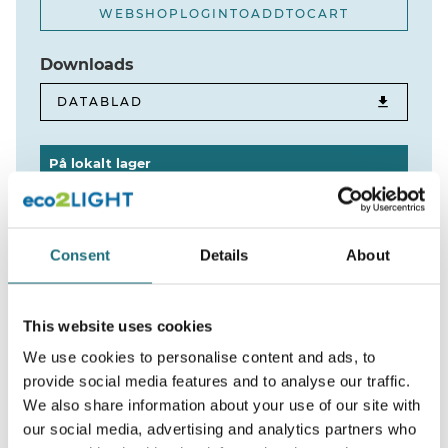
WEBSHOPLOGINTOADDTOCART
Downloads
DATABLAD
På lokalt lager
Aalborg
0 STK
Fjernlager
99 STK
Consent
Details
About
This website uses cookies
Produktbeskrivelse
We use cookies to personalise content and ads, to
provide social media features and to analyse our traffic.
Bredt udvalg af skinner til opsætning
We also share information about your use of our site with
af
Tracklights.
our social media, advertising and analytics partners who