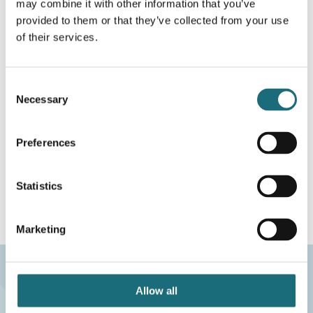
Skinnerne anvendes blandt andet til butikker,
may combine it with other information that you’ve
kantiner eller større belysningsanlæg.
provided to them or that they’ve collected from your use
of their services.
3 faset skinner giver mulighed for at udføre
yderst fleksible og advancerede lysinstallationer,
de giver mulighed for at tilpasse
Consent
belysningsanlægget efter et rums eller bygnings
Necessary
Selection
konturer, kan
monteres i loft, på væg, i gulv, eller nedhænges i
Preferences
wire. Familien er farvetilpasset i alu, hvid eller
sort og er et af Europas mest anvendte systemer.
Statistics
Marketing
Allow all
eco2LIGHT A/S