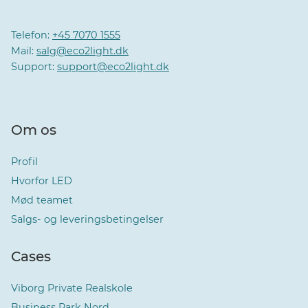
Telefon:
+45 7070 1555
Mail:
salg@eco2light.dk
Support:
support@eco2light.dk
Om os
Profil
Hvorfor LED
Mød teamet
Salgs- og leveringsbetingelser
Cases
Viborg Private Realskole
Business Park Nord