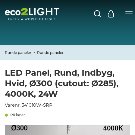
MENU
FORSIDE
NYHEDER
Runde paneler
Runde paneler
Open
CASES
LED Panel, Rund, Indbyg,
Hvid, Ø300 (cutout: Ø285),
Open
DECO
4000K, 24W
Open
PROFIL
Varenr. 341010W-SRP
På lager
KONTAKT