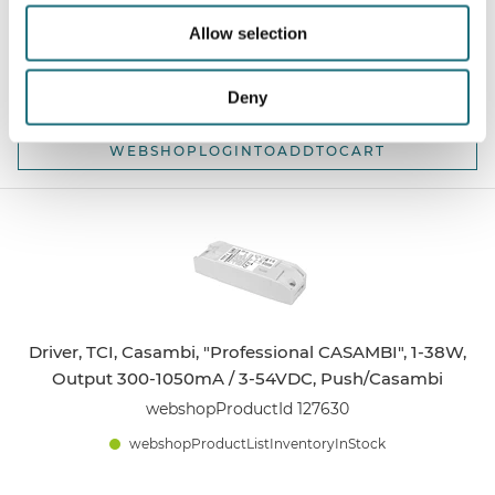
webshopProductId PND-DRIVER
Allow selection
webshopProductListInventoryInStock
Deny
WEBSHOPLOGINTOADDTOCART
Driver, TCI, Casambi, "Professional CASAMBI", 1-38W,
Output 300-1050mA / 3-54VDC, Push/Casambi
webshopProductId 127630
webshopProductListInventoryInStock