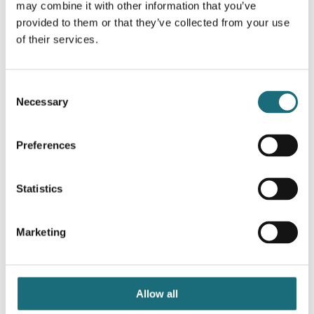
may combine it with other information that you’ve
eco-DAMPA LED Panel er skræddersyet til dette
provided to them or that they’ve collected from your use
loft system som kan anvendes og
of their services.
installeres direkte uden brug af ekstra tilbehør -
hvilket giver reduceret arbejdsomkostninger og
en stor tidsbesparelse.
Consent
Necessary
Selection
Preferences
Relaterede produkter
Statistics
Marketing
Allow all
Driver, CC, 900mA, On/Off, 36W, Flicker Free,
LiFud/Boke, 900mA, Hun Connector