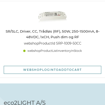
SR/SLC, Driver, CC, Trådløs (RF), 50W, 250-1500mA, 8-
48VDC, 1xCH, Push dim og RF
webshopProductId SRP-1009-50CC
webshopProductListInventoryInStock
WEBSHOPLOGINTOADDTOCART
eco2LIGHT A/S