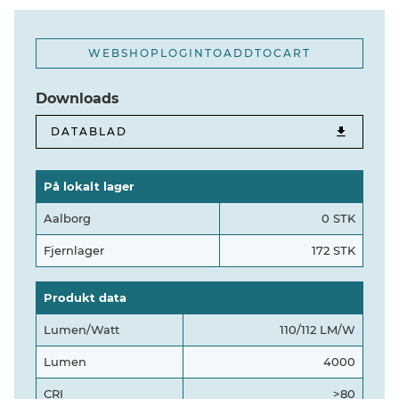
WEBSHOPLOGINTOADDTOCART
Downloads
DATABLAD
På lokalt lager
Aalborg
0 STK
Fjernlager
172 STK
Produkt data
Lumen/Watt
110/112 LM/W
Lumen
4000
CRI
>80