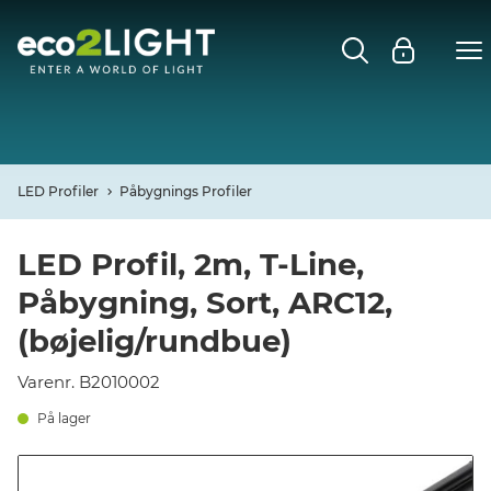
MENU
FORSIDE
NYHEDER
LED Profiler
Påbygnings Profiler
Open
CASES
LED Profil, 2m, T-Line,
Påbygning, Sort, ARC12,
Open
DECO
(bøjelig/rundbue)
Open
PROFIL
Varenr. B2010002
På lager
KONTAKT