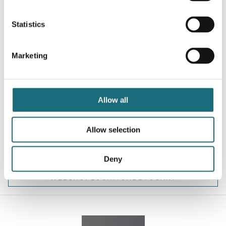
Statistics
Marketing
LED Profil, 2m, X-Line, Cover med linse for lav
Allow all
lysspredning, Click, TRANSPARENT
webshopProductId 76810016
Allow selection
webshopProductListInventoryInStock
Deny
WEBSHOPLOGINTOADDTOCART