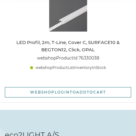
LED Profil, 2m, T-Line, Cover C, SURFACE10 &
BEGTON12, Click, OPAL
webshopProductId 76330038
webshopProductListInventoryInStock
WEBSHOPLOGINTOADDTOCART
eco2LIGHT A/S