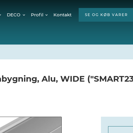
DECO
Profil
Kontakt
SE OG KØB VARER
Twinkly Pro
Om os
encer
Julebelysning
ESG
Mød teamet
Ledige stillinger
Hvorfor LED?
Påbygning, Alu, WIDE ("SMART23