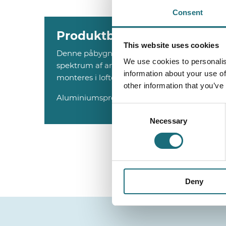
Consent
Produktbeskrivelse
This website uses cookies
Denne påbygnings aluminiumsprofil på 2 met
We use cookies to personalis
spektrum af anvendelsesmuligheder og er ide
information about your use of
monteres i lofter, på vægge, trapper, overs
other information that you’ve
Aluminiumsprofilen er perfekt til montering a
Consent
Necessary
Selection
Deny