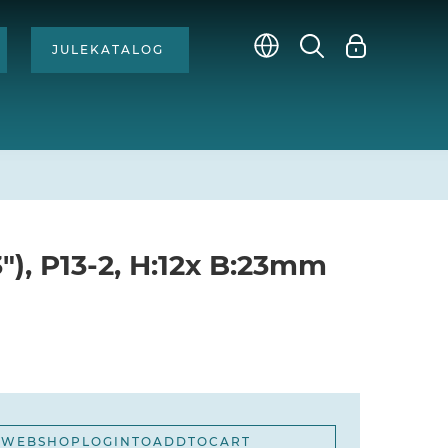
MENU
JULEKATALOG
FORSIDE
NYHEDER
Open
CASES
"), P13-2, H:12x B:23mm
Open
DECO
Open
PROFIL
KONTAKT
WEBSHOPLOGINTOADDTOCART