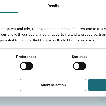
Details
er har et bredt
e content and ads, to provide social media features and to analy
el til at kunne
 our site with our social media, advertising and analytics partn
kabe mm.
 provided to them or that they’ve collected from your use of their
f vores LED strips.
Preferences
Statistics
Allow selection