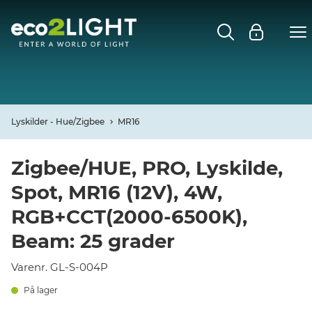
MENU
FORSIDE
NYHEDER
Lyskilder - Hue/Zigbee
MR16
Open
CASES
Zigbee/HUE, PRO, Lyskilde,
Spot, MR16 (12V), 4W,
Open
DECO
RGB+CCT(2000-6500K),
Open
Beam: 25 grader
PROFIL
Varenr. GL-S-004P
KONTAKT
På lager