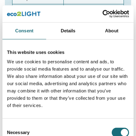
Driver placering
Intern/Ekstern
Certifikater
CE, RoHS
Consent
Details
About
Tilslutning
GU10
Montering
GU10
This website uses cookies
Farve
Hvid
We use cookies to personalise content and ads, to
IP Klasse
20
provide social media features and to analyse our traffic.
Temp. i brug
-20 grader + 60 grader
We also share information about your use of our site with
our social media, advertising and analytics partners who
Garanti
2 år
may combine it with other information that you’ve
Levetid
50.000t
provided to them or that they’ve collected from your use
of their services.
Watt
4W
Størrelse / Længde
H54xD49,5
Consent
Necessary
Selection