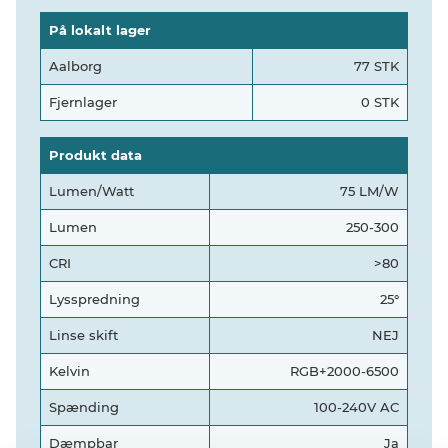
På lokalt lager
Aalborg
77 STK
Fjernlager
0 STK
Produkt data
Lumen/Watt
75 LM/W
Lumen
250-300
CRI
>80
Lysspredning
25°
Linse skift
NEJ
Kelvin
RGB+2000-6500
Spænding
100-240V AC
Dæmpbar
Ja