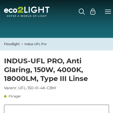
MENU
FORSIDE
NYHEDER
Floodlight
Indus-UFL Pro
Open
CASES
INDUS-UFL PRO, Anti
Glaring, 150W, 4000K,
Open
DECO
18000LM, Type III Linse
Open
PROFIL
Varenr. UFL-150-III-4K-C8M
På lager
KONTAKT