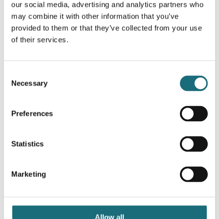
our social media, advertising and analytics partners who
Produktbeskrivelse
may combine it with other information that you’ve
provided to them or that they’ve collected from your use
Anti-blændende lys kræves mere og mere for
of their services.
applikationer, hvor kunder ønsker
retningsbestemt lys.
9 forskellige linse typer.
Consent
Necessary
Selection
Denne INDUS UFL serie er den ideelle løsning til
Preferences
denne lysstying, med individuelle PMMA linser.
I kombination med extrem høj overstrømssikring
Statistics
(20 kV), indbygget ”respirator” til kondensvand,
brug af CREE chip og MeanWell driver – opnår
Marketing
man en fuldt optimeret floodlight enhed med
lang levetid og alle indstillingsmuligheder for
retningsbestemt lys.
Allow all