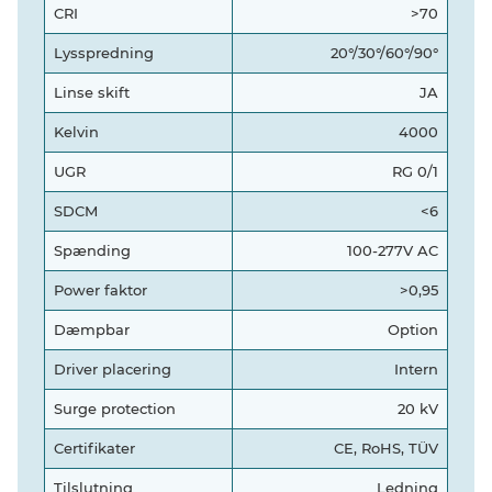
CRI
>70
Lysspredning
20°/30°/60°/90°
Linse skift
JA
Kelvin
4000
UGR
RG 0/1
SDCM
<6
Spænding
100-277V AC
Power faktor
>0,95
Dæmpbar
Option
Driver placering
Intern
Surge protection
20 kV
Certifikater
CE, RoHS, TÜV
Tilslutning
Ledning