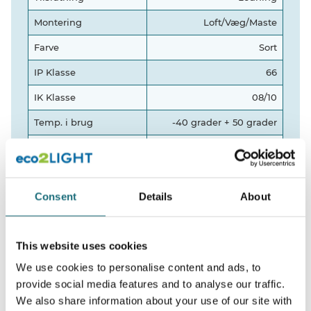
Montering
Loft/Væg/Maste
Farve
Sort
IP Klasse
66
IK Klasse
08/10
Temp. i brug
-40 grader + 50 grader
Garanti
5 år
Levetid
L90B10@>50.000t
Consent
Details
About
Watt
150W
Matriale / Overflade
Stål
This website uses cookies
Lumen
19500
We use cookies to personalise content and ads, to
provide social media features and to analyse our traffic.
We also share information about your use of our site with