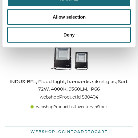
Allow selection
Relaterede produkter
Deny
INDUS-BFL, Flood Light, hærværks sikret glas, Sort,
72W, 4000K, 9360LM, IP66
webshopProductId 580404
webshopProductListInventoryInStock
WEBSHOPLOGINTOADDTOCART