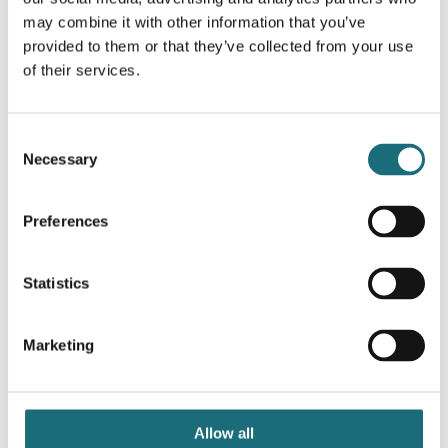
may combine it with other information that you’ve
Produktbeskrivelse
provided to them or that they’ve collected from your use
of their services.
Oprindeligt designet til fødevarer, hvor der er høj
fugtighed og hvorfor et normalt armatur ikke er
nok (Designet til at holde til højtryks
Consent
spool rengøring).
Necessary
Selection
Yderst nemt, at montere direkte på væg eller
loft.
Preferences
IP69K, Beide certificeret med højtryksspul i
80 grader vand temperatur og 8000-10.000 KPa
Statistics
tryk.
(Rapport nr.: B-K200328240).
Marketing
Video
youtubeAcceptCookie
Allow all