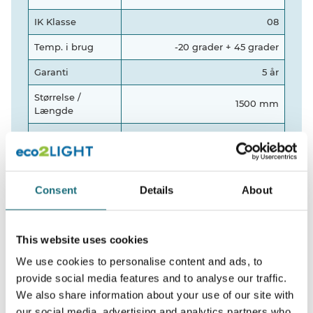
IK Klasse
08
Temp. i brug
-20 grader + 45 grader
Garanti
5 år
Størrelse /
1500 mm
Længde
L70B50@150.000t,
L80B50@>80.000t,
Levetid
L80B10@>52.000t,
L80B20@60.000t,
L70B30@70.000t
Consent
Details
About
Watt
60W
This website uses cookies
Lumen
9000
We use cookies to personalise content and ads, to
Certifikat
CE / RoHS
provide social media features and to analyse our traffic.
We also share information about your use of our site with
our social media, advertising and analytics partners who