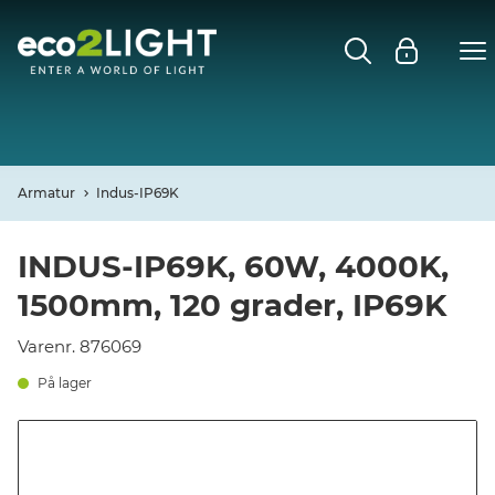
MENU
FORSIDE
NYHEDER
Armatur
Indus-IP69K
Open
CASES
INDUS-IP69K, 60W, 4000K,
1500mm, 120 grader, IP69K
Open
DECO
Varenr. 876069
Open
PROFIL
På lager
KONTAKT