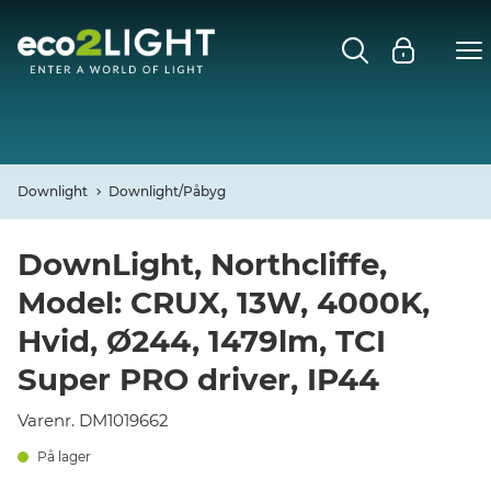
MENU
FORSIDE
NYHEDER
Downlight
Downlight/Påbyg
Open
CASES
DownLight, Northcliffe,
Model: CRUX, 13W, 4000K,
Open
DECO
Hvid, Ø244, 1479lm, TCI
Open
Super PRO driver, IP44
PROFIL
Varenr. DM1019662
KONTAKT
På lager