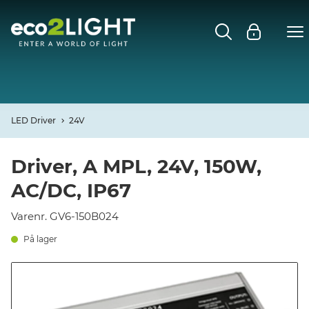
MENU
FORSIDE
NYHEDER
LED Driver
24V
Open
CASES
Driver, A MPL, 24V, 150W,
AC/DC, IP67
Open
DECO
Varenr. GV6-150B024
Open
PROFIL
På lager
KONTAKT