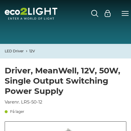
MENU
FORSIDE
NYHEDER
LED Driver
12V
Open
CASES
Driver, MeanWell, 12V, 50W,
Single Output Switching
Open
DECO
Power Supply
Open
PROFIL
Varenr. LRS-50-12
På lager
KONTAKT