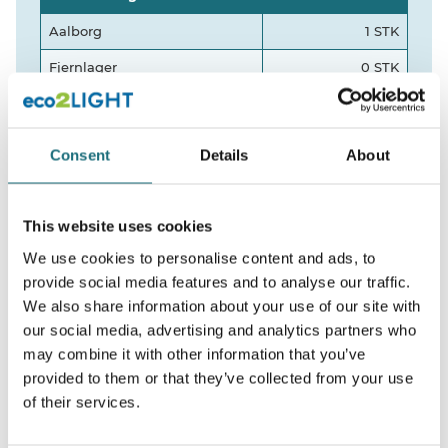
Aalborg
1 STK
Fjernlager
0 STK
Produkt data
Consent
Details
About
Volt
24
This website uses cookies
We use cookies to personalise content and ads, to
Produktbeskrivelse
provide social media features and to analyse our traffic.
Single Output Strømforsyning, til brug på
We also share information about your use of our site with
industrielle automatiserings maskiner,
our social media, advertising and analytics partners who
kontrolsystemer, mekanisk og elektrisk udstyr og
may combine it with other information that you’ve
apparater, samt hårde hvidevarer.
provided to them or that they’ve collected from your use
of their services.
Beskyttelse: Kortslutning /
Overbelastning / Overspænding.