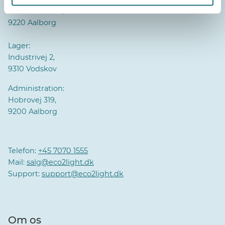
Pioner Alle 16B,
9220 Aalborg
Lager:
Industrivej 2,
9310 Vodskov
Administration:
Hobrovej 319,
9200 Aalborg
Telefon:
+45 7070 1555
Mail:
salg@eco2light.dk
Support:
support@eco2light.dk
Om os